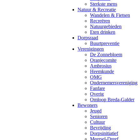
Sterkste mens
Natuur & Recreatie
Wandelen & Fietsen
Recreëren
Natuurgebieden
Eten drinken
Dorpsraad
Buurtpreventie
Verenigingen
De Zonnebloem
Oranjecomite
Ambrosius
Heemkunde
OMG
Ondernemersvereniging
Fanfare
Overig
Omloop Breda-Galder
Bewoners
Jeugd
Senioren
Cultuur
Bevrijding
Dorpsinitiatief
Meersel-Dreef