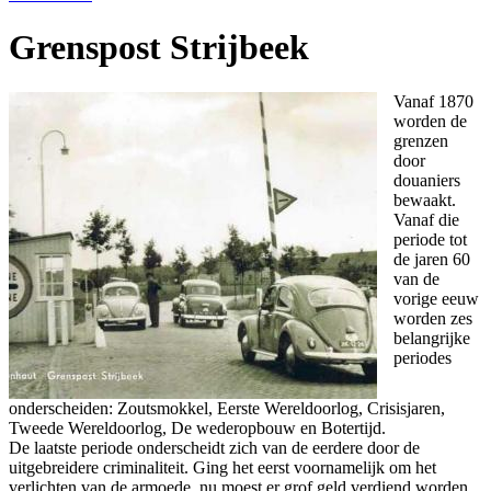
Grenspost Strijbeek
Vanaf 1870
worden de
grenzen
door
douaniers
bewaakt.
Vanaf die
periode tot
de jaren 60
van de
vorige eeuw
worden zes
belangrijke
periodes
onderscheiden: Zoutsmokkel, Eerste Wereldoorlog, Crisisjaren,
Tweede Wereldoorlog, De wederopbouw en Botertijd.
De laatste periode onderscheidt zich van de eerdere door de
uitgebreidere criminaliteit. Ging het eerst voornamelijk om het
verlichten van de armoede, nu moest er grof geld verdiend worden.