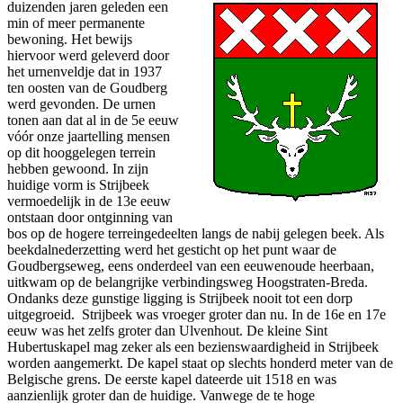
duizenden jaren geleden een
min of meer permanente
bewoning. Het bewijs
hiervoor werd geleverd door
het urnenveldje dat in 1937
ten oosten van de Goudberg
werd gevonden. De urnen
tonen aan dat al in de 5e eeuw
vóór onze jaartelling mensen
op dit hooggelegen terrein
hebben gewoond. In zijn
huidige vorm is Strijbeek
vermoedelijk in de 13e eeuw
ontstaan door ontginning van
bos op de hogere terreingedeelten langs de nabij gelegen beek. Als
beekdalnederzetting werd het gesticht op het punt waar de
Goudbergseweg, eens onderdeel van een eeuwenoude heerbaan,
uitkwam op de belangrijke verbindingsweg Hoogstraten-Breda.
Ondanks deze gunstige ligging is Strijbeek nooit tot een dorp
uitgegroeid. Strijbeek was vroeger groter dan nu. In de 16e en 17e
eeuw was het zelfs groter dan Ulvenhout. De kleine Sint
Hubertuskapel mag zeker als een bezienswaardigheid in Strijbeek
worden aangemerkt. De kapel staat op slechts honderd meter van de
Belgische grens. De eerste kapel dateerde uit 1518 en was
aanzienlijk groter dan de huidige. Vanwege de te hoge