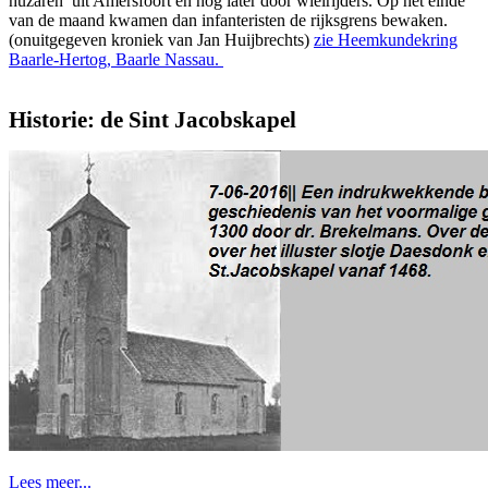
huza­ren’ uit Amersfoort en nog later door wiel­rij­ders. Op het einde
van de maand kwamen dan infante­risten de rijksgrens bewak­en.
(onuitgegeven kroniek van Jan Huijbrechts)
zie Heemkundekring
Baarle-Hertog, Baarle Nassau.
Historie: de Sint Jacobskapel
Lees meer...