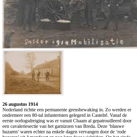
26 augustus 1914
Nederland richtte een permanente grensbewa­king in. Zo werden er
onder­meer een 80-tal infanteristen gelegerd in Cas­telré. Vanaf de
eerste oor­logs­dreiging was er vanuit Chaam al gepa­trouil­leerd door
een cavaleriesectie van het garnizoen van Breda. Deze ‘blau­we
huzaren’ waren echter na enkele dagen vervangen door de ‘rode