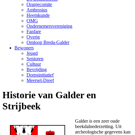
Oranjecomite
Ambrosius
Heemkunde
OMG
Ondernemersvereniging
Fanfare
Overig
Omloop Breda-Galder
Bewoners
Jeugd
Senioren
Cultuur
Bevrijding
Dorpsinitiatief
Meersel-Dreef
Historie van Galder en
Strijbeek
Galder is een zeer oude
beekdalnederzetting. Uit
archeologische gegevens kan