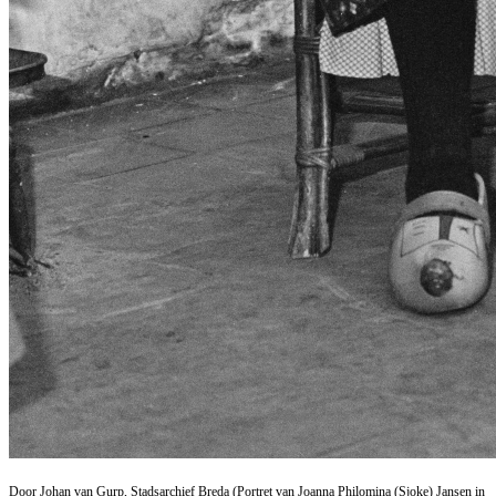
Door Johan van Gurp, Stadsarchief Breda (Portret van Joanna Philomina (Sjoke) Jansen in