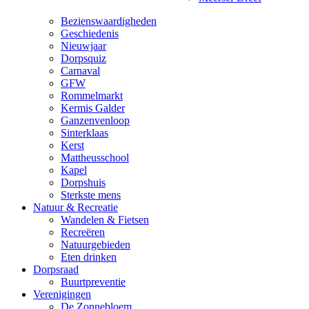
Bezienswaardigheden
Geschiedenis
Nieuwjaar
Dorpsquiz
Carnaval
GFW
Rommelmarkt
Kermis Galder
Ganzenvenloop
Sinterklaas
Kerst
Mattheusschool
Kapel
Dorpshuis
Sterkste mens
Natuur & Recreatie
Wandelen & Fietsen
Recreëren
Natuurgebieden
Eten drinken
Dorpsraad
Buurtpreventie
Verenigingen
De Zonnebloem