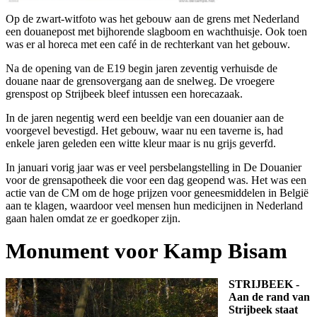
Op de zwart-witfoto was het gebouw aan de grens met Nederland
een douanepost met bijhorende slagboom en wachthuisje. Ook toen
was er al horeca met een café in de rechterkant van het gebouw.
Na de opening van de E19 begin jaren zeventig verhuisde de
douane naar de grensovergang aan de snelweg. De vroegere
grenspost op Strijbeek bleef intussen een horecazaak.
In de jaren negentig werd een beeldje van een douanier aan de
voorgevel bevestigd. Het gebouw, waar nu een taverne is, had
enkele jaren geleden een witte kleur maar is nu grijs geverfd.
In januari vorig jaar was er veel persbelangstelling in De Douanier
voor de grensapotheek die voor een dag geopend was. Het was een
actie van de CM om de hoge prijzen voor geneesmiddelen in België
aan te klagen, waardoor veel mensen hun medicijnen in Nederland
gaan halen omdat ze er goedkoper zijn.
Monument voor Kamp Bisam
STRIJBEEK -
Aan de rand van
Strijbeek staat