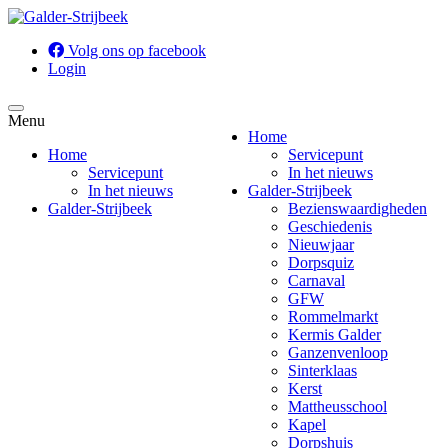
Volg ons op facebook
Login
Menu
Home
Home
Servicepunt
Servicepunt
In het nieuws
In het nieuws
Galder-Strijbeek
Galder-Strijbeek
Bezienswaardigheden
Geschiedenis
Nieuwjaar
Dorpsquiz
Carnaval
GFW
Rommelmarkt
Kermis Galder
Ganzenvenloop
Sinterklaas
Kerst
Mattheusschool
Kapel
Dorpshuis