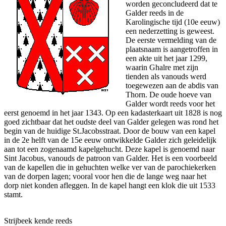
worden geconcludeerd dat te
Galder reeds in de
Karolingische tijd (10e eeuw)
een nederzetting is geweest.
De eerste vermelding van de
plaatsnaam is aangetroffen in
een akte uit het jaar 1299,
waarin Ghalre met zijn
tienden als vanouds werd
toegewezen aan de abdis van
Thorn. De oude hoeve van
Galder wordt reeds voor het
eerst genoemd in het jaar 1343. Op een kadasterkaart uit 1828 is nog
goed zichtbaar dat het oudste deel van Galder gelegen was rond het
begin van de huidige St.Jacobsstraat. Door de bouw van een kapel
in de 2e helft van de 15e eeuw ontwikkelde Galder zich geleidelijk
aan tot een zogenaamd kapelgehucht. Deze kapel is genoemd naar
Sint Jacobus, vanouds de patroon van Galder. Het is een voorbeeld
van de kapellen die in gehuchten welke ver van de parochiekerken
van de dorpen lagen; vooral voor hen die de lange weg naar het
dorp niet konden afleggen. In de kapel hangt een klok die uit 1533
stamt.
Strijbeek kende reeds