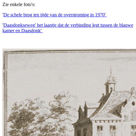
Zie enkele foto's:
'
De schele brug ten tijde van de overstroming in 1970'
'
Daasdonkseweg' het laantje dat de verbinding legt tussen de blauwe
kamer en Daasdonk'