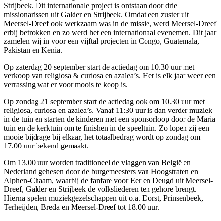
Strijbeek. Dit internationale project is ontstaan door drie
missionarissen uit Galder en Strijbeek. Omdat een zuster uit
Meersel-Dreef ook werkzaam was in de missie, werd Meersel-Dreef
erbij betrokken en zo werd het een internationaal evenemen. Dit jaar
zamelen wij in voor een vijftal projecten in Congo, Guatemala,
Pakistan en Kenia.
Op zaterdag 20 september start de actiedag om 10.30 uur met
verkoop van religiosa & curiosa en azalea’s. Het is elk jaar weer een
verrassing wat er voor moois te koop is.
Op zondag 21 september start de actiedag ook om 10.30 uur met
religiosa, curiosa en azalea’s. Vanaf 11:30 uur is dan verder muziek
in de tuin en starten de kinderen met een sponsorloop door de Maria
tuin en de kerktuin om te finishen in de speeltuin. Zo lopen zij een
mooie bijdrage bij elkaar, het totaalbedrag wordt op zondag om
17.00 uur bekend gemaakt.
Om 13.00 uur worden traditioneel de vlaggen van België en
Nederland gehesen door de burgemeesters van Hoogstraten en
Alphen-Chaam, waarbij de fanfare voor Eer en Deugd uit Meersel-
Dreef, Galder en Strijbeek de volksliederen ten gehore brengt.
Hierna spelen muziekgezelschappen uit o.a. Dorst, Prinsenbeek,
Terheijden, Breda en Meersel-Dreef tot 18.00 uur.