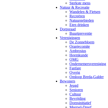
Sterkste mens
Natuur & Recreatie
Wandelen & Fietsen
Recreëren
Natuurgebieden
Eten drinken
Dorpsraad
Buurtpreventie
Verenigingen
De Zonnebloem
Oranjecomite
Ambrosius
Heemkunde
OMG
Ondernemersvereniging
Fanfare
Overig
Omloop Breda-Galder
Bewoners
Jeugd
Senioren
Cultuur
Bevrijding
Dorpsinitiatief
Meersel-Dreef