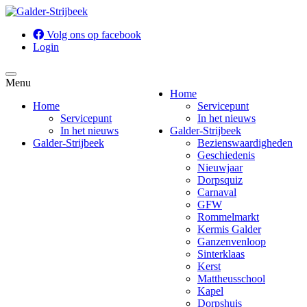
Volg ons op facebook
Login
Menu
Home
Home
Servicepunt
Servicepunt
In het nieuws
In het nieuws
Galder-Strijbeek
Galder-Strijbeek
Bezienswaardigheden
Geschiedenis
Nieuwjaar
Dorpsquiz
Carnaval
GFW
Rommelmarkt
Kermis Galder
Ganzenvenloop
Sinterklaas
Kerst
Mattheusschool
Kapel
Dorpshuis