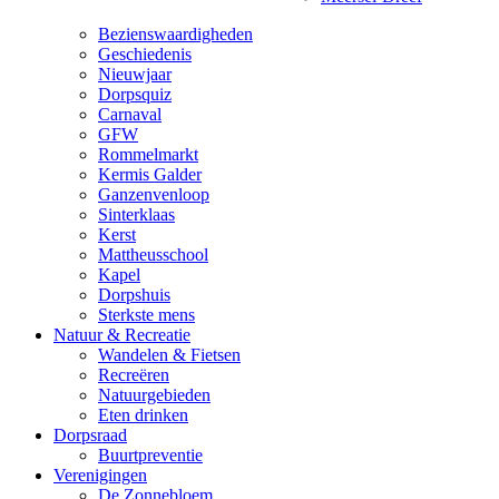
Bezienswaardigheden
Geschiedenis
Nieuwjaar
Dorpsquiz
Carnaval
GFW
Rommelmarkt
Kermis Galder
Ganzenvenloop
Sinterklaas
Kerst
Mattheusschool
Kapel
Dorpshuis
Sterkste mens
Natuur & Recreatie
Wandelen & Fietsen
Recreëren
Natuurgebieden
Eten drinken
Dorpsraad
Buurtpreventie
Verenigingen
De Zonnebloem