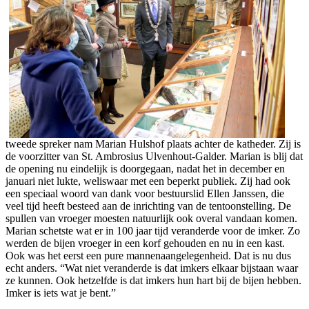
tweede spreker nam Marian Hulshof plaats achter de katheder. Zij is
de voorzitter van St. Ambrosius Ulvenhout-Galder. Marian is blij dat
de opening nu eindelijk is doorgegaan, nadat het in december en
januari niet lukte, weliswaar met een beperkt publiek. Zij had ook
een speciaal woord van dank voor bestuurslid Ellen Janssen, die
veel tijd heeft besteed aan de inrichting van de tentoonstelling. De
spullen van vroeger moesten natuurlijk ook overal vandaan komen.
Marian schetste wat er in 100 jaar tijd veranderde voor de imker. Zo
werden de bijen vroeger in een korf gehouden en nu in een kast.
Ook was het eerst een pure mannenaangelegenheid. Dat is nu dus
echt anders. “Wat niet veranderde is dat imkers elkaar bijstaan waar
ze kunnen. Ook hetzelfde is dat imkers hun hart bij de bijen hebben.
Imker is iets wat je bent.”