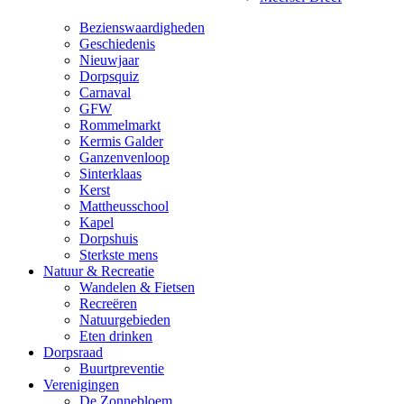
Bezienswaardigheden
Geschiedenis
Nieuwjaar
Dorpsquiz
Carnaval
GFW
Rommelmarkt
Kermis Galder
Ganzenvenloop
Sinterklaas
Kerst
Mattheusschool
Kapel
Dorpshuis
Sterkste mens
Natuur & Recreatie
Wandelen & Fietsen
Recreëren
Natuurgebieden
Eten drinken
Dorpsraad
Buurtpreventie
Verenigingen
De Zonnebloem