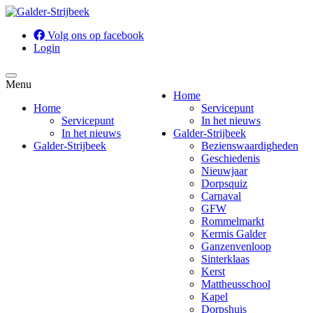
Volg ons op facebook
Login
Menu
Home
Home
Servicepunt
Servicepunt
In het nieuws
In het nieuws
Galder-Strijbeek
Galder-Strijbeek
Bezienswaardigheden
Geschiedenis
Nieuwjaar
Dorpsquiz
Carnaval
GFW
Rommelmarkt
Kermis Galder
Ganzenvenloop
Sinterklaas
Kerst
Mattheusschool
Kapel
Dorpshuis