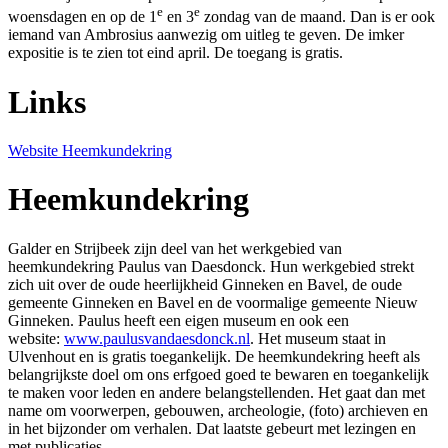
e
e
woensdagen en op de 1
en 3
zondag van de maand. Dan is er ook
iemand van Ambrosius aanwezig om uitleg te geven. De imker
expositie is te zien tot eind april. De toegang is gratis.
Links
Website Heemkundekring
Heemkundekring
Galder en Strijbeek zijn deel van het werkgebied van
heemkundekring Paulus van Daesdonck. Hun werkgebied strekt
zich uit over de oude heerlijkheid Ginneken en Bavel, de oude
gemeente Ginneken en Bavel en de voormalige gemeente Nieuw
Ginneken. Paulus heeft een eigen museum en ook een
website:
www.paulusvandaesdonck.nl
. Het museum staat in
Ulvenhout en is gratis toegankelijk. De heemkundekring heeft als
belangrijkste doel om ons erfgoed goed te bewaren en toegankelijk
te maken voor leden en andere belangstellenden. Het gaat dan met
name om voorwerpen, gebouwen, archeologie, (foto) archieven en
in het bijzonder om verhalen. Dat laatste gebeurt met lezingen en
met publicaties.