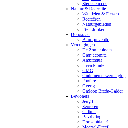
Sterkste mens
Natuur & Recreatie
Wandelen & Fietsen
Recreëren
Natuurgebieden
Eten drinken
Dorpsraad
Buurtpreventie
Verenigingen
De Zonnebloem
Oranjecomite
Ambrosius
Heemkunde
OMG
Ondernemersvereniging
Fanfare
Overig
Omloop Breda-Galder
Bewoners
Jeugd
Senioren
Cultuur
Bevrijding
Dorpsinitiatief
Meersel-Dreef