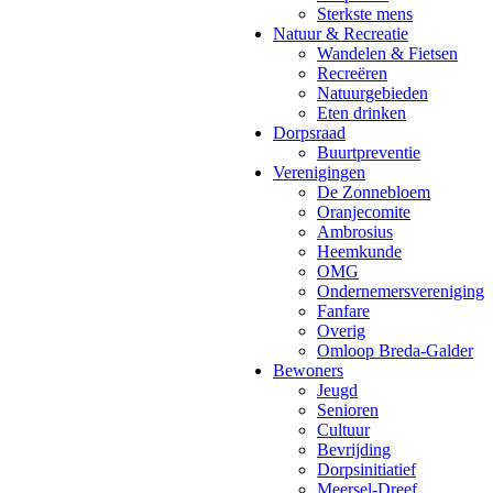
Sterkste mens
Natuur & Recreatie
Wandelen & Fietsen
Recreëren
Natuurgebieden
Eten drinken
Dorpsraad
Buurtpreventie
Verenigingen
De Zonnebloem
Oranjecomite
Ambrosius
Heemkunde
OMG
Ondernemersvereniging
Fanfare
Overig
Omloop Breda-Galder
Bewoners
Jeugd
Senioren
Cultuur
Bevrijding
Dorpsinitiatief
Meersel-Dreef