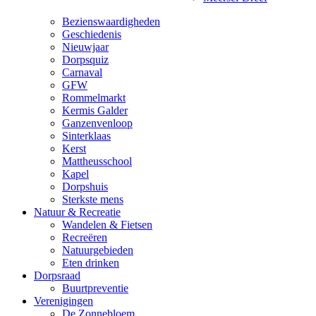
Bezienswaardigheden
Geschiedenis
Nieuwjaar
Dorpsquiz
Carnaval
GFW
Rommelmarkt
Kermis Galder
Ganzenvenloop
Sinterklaas
Kerst
Mattheusschool
Kapel
Dorpshuis
Sterkste mens
Natuur & Recreatie
Wandelen & Fietsen
Recreëren
Natuurgebieden
Eten drinken
Dorpsraad
Buurtpreventie
Verenigingen
De Zonnebloem