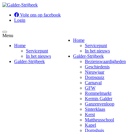
Volg ons op facebook
Login
Menu
Home
Home
Servicepunt
Servicepunt
In het nieuws
In het nieuws
Galder-Strijbeek
Galder-Strijbeek
Bezienswaardigheden
Geschiedenis
Nieuwjaar
Dorpsquiz
Carnaval
GFW
Rommelmarkt
Kermis Galder
Ganzenvenloop
Sinterklaas
Kerst
Mattheusschool
Kapel
Dorpshuis