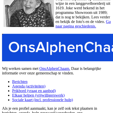
wijze in een langgevelboerderij uit
1619. Joke werd bekend in het
programma Showroom uit 1989;
dat is nog te bekijken. Lees verder
en bekijk de foto's en de video.
Ga
naar pagina geschiedenis.
Wij werken samen met
OnsAlphenChaam.
Daar is belangrijke
informatie over onze gemeenschap te vinden.
Berichten
Agenda (activiteiten)
Prikbord (vraag en aanbod)
Elkaar helpen (vrijwilligerswerk)
Sociale kaart (incl. professionele hulp)
Als je een profiel aanmaakt, kan je zelf ook tekst plaatsen in
berichten, agenda, hulp gevraagd/aangeboden, enz.