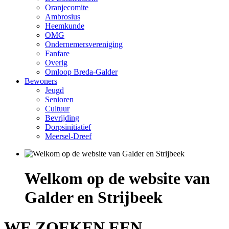
Oranjecomite
Ambrosius
Heemkunde
OMG
Ondernemersvereniging
Fanfare
Overig
Omloop Breda-Galder
Bewoners
Jeugd
Senioren
Cultuur
Bevrijding
Dorpsinitiatief
Meersel-Dreef
Welkom op de website van
Galder en Strijbeek
WE ZOEKEN EEN