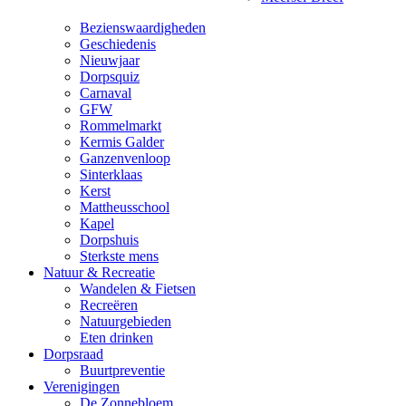
Bezienswaardigheden
Geschiedenis
Nieuwjaar
Dorpsquiz
Carnaval
GFW
Rommelmarkt
Kermis Galder
Ganzenvenloop
Sinterklaas
Kerst
Mattheusschool
Kapel
Dorpshuis
Sterkste mens
Natuur & Recreatie
Wandelen & Fietsen
Recreëren
Natuurgebieden
Eten drinken
Dorpsraad
Buurtpreventie
Verenigingen
De Zonnebloem