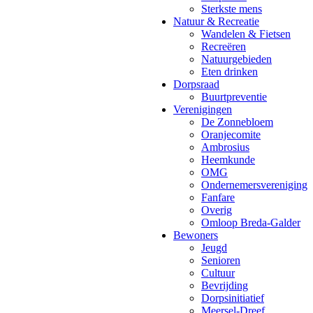
Sterkste mens
Natuur & Recreatie
Wandelen & Fietsen
Recreëren
Natuurgebieden
Eten drinken
Dorpsraad
Buurtpreventie
Verenigingen
De Zonnebloem
Oranjecomite
Ambrosius
Heemkunde
OMG
Ondernemersvereniging
Fanfare
Overig
Omloop Breda-Galder
Bewoners
Jeugd
Senioren
Cultuur
Bevrijding
Dorpsinitiatief
Meersel-Dreef