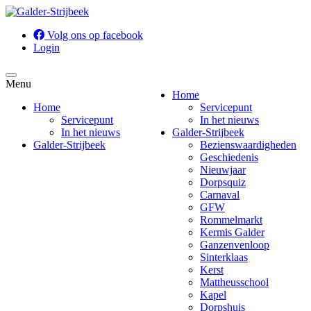
Volg ons op facebook
Login
Menu
Home
Home
Servicepunt
Servicepunt
In het nieuws
In het nieuws
Galder-Strijbeek
Galder-Strijbeek
Bezienswaardigheden
Geschiedenis
Nieuwjaar
Dorpsquiz
Carnaval
GFW
Rommelmarkt
Kermis Galder
Ganzenvenloop
Sinterklaas
Kerst
Mattheusschool
Kapel
Dorpshuis