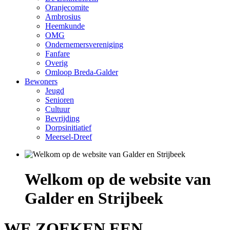
Oranjecomite
Ambrosius
Heemkunde
OMG
Ondernemersvereniging
Fanfare
Overig
Omloop Breda-Galder
Bewoners
Jeugd
Senioren
Cultuur
Bevrijding
Dorpsinitiatief
Meersel-Dreef
Welkom op de website van
Galder en Strijbeek
WE ZOEKEN EEN