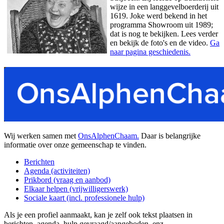
wijze in een langgevelboerderij uit
1619. Joke werd bekend in het
programma Showroom uit 1989;
dat is nog te bekijken. Lees verder
en bekijk de foto's en de video.
Ga
naar pagina geschiedenis.
Wij werken samen met
OnsAlphenChaam.
Daar is belangrijke
informatie over onze gemeenschap te vinden.
Berichten
Agenda (activiteiten)
Prikbord (vraag en aanbod)
Elkaar helpen (vrijwilligerswerk)
Sociale kaart (incl. professionele hulp)
Als je een profiel aanmaakt, kan je zelf ook tekst plaatsen in
berichten, agenda, hulp gevraagd/aangeboden, enz.