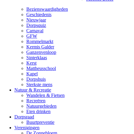
Bezienswaardigheden
Geschiedenis
Nieuwjaar
Dorpsquiz
Carnaval
GFW
Rommelmarkt
Kermis Galder
Ganzenvenloop
Sinterklaas
Kerst
Mattheusschool
Kapel
Dorpshuis
Sterkste mens
Natuur & Recreatie
Wandelen & Fietsen
Recreëren
Natuurgebieden
Eten drinken
Dorpsraad
Buurtpreventie
Verenigingen
De Zonnebloem