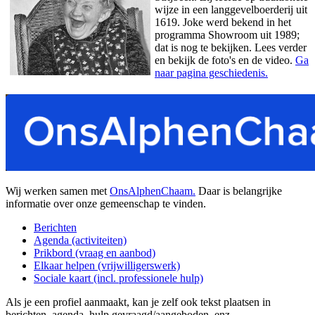
wijze in een langgevelboerderij uit
1619. Joke werd bekend in het
programma Showroom uit 1989;
dat is nog te bekijken. Lees verder
en bekijk de foto's en de video.
Ga
naar pagina geschiedenis.
Wij werken samen met
OnsAlphenChaam.
Daar is belangrijke
informatie over onze gemeenschap te vinden.
Berichten
Agenda (activiteiten)
Prikbord (vraag en aanbod)
Elkaar helpen (vrijwilligerswerk)
Sociale kaart (incl. professionele hulp)
Als je een profiel aanmaakt, kan je zelf ook tekst plaatsen in
berichten, agenda, hulp gevraagd/aangeboden, enz.