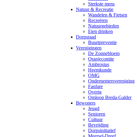
Sterkste mens
Natuur & Recreatie
Wandelen & Fietsen
Recreëren
Natuurgebieden
Eten drinken
Dorpsraad
Buurtpreventie
Verenigingen
De Zonnebloem
Oranjecomite
Ambrosius
Heemkunde
OMG
Ondernemersvereniging
Fanfare
Overig
Omloop Breda-Galder
Bewoners
Jeugd
Senioren
Cultuur
Bevrijding
Dorpsinitiatief
Meersel-Dreef