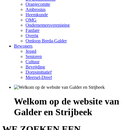
Oranjecomite
Ambrosius
Heemkunde
OMG
Ondernemersvereniging
Fanfare
Overig
Omloop Breda-Galder
Bewoners
Jeugd
Senioren
Cultuur
Bevrijding
Dorpsinitiatief
Meersel-Dreef
Welkom op de website van
Galder en Strijbeek
WE ZOEKEN EEN