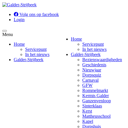
Volg ons op facebook
Login
Menu
Home
Home
Servicepunt
Servicepunt
In het nieuws
In het nieuws
Galder-Strijbeek
Galder-Strijbeek
Bezienswaardigheden
Geschiedenis
Nieuwjaar
Dorpsquiz
Carnaval
GFW
Rommelmarkt
Kermis Galder
Ganzenvenloop
Sinterklaas
Kerst
Mattheusschool
Kapel
Dorpshuis