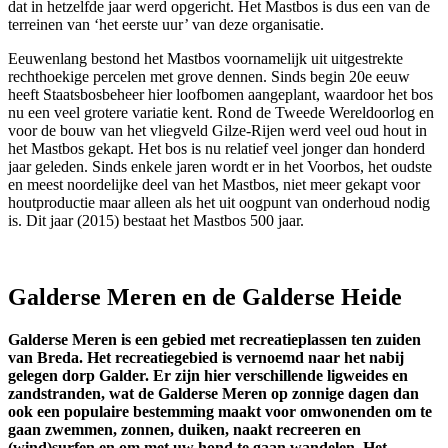
dat in hetzelfde jaar werd opgericht. Het Mastbos is dus een van de
terreinen van ‘het eerste uur’ van deze organisatie.
Eeuwenlang bestond het Mastbos voornamelijk uit uitgestrekte
rechthoekige percelen met grove dennen. Sinds begin 20e eeuw
heeft Staatsbosbeheer hier loofbomen aangeplant, waardoor het bos
nu een veel grotere variatie kent. Rond de Tweede Wereldoorlog en
voor de bouw van het vliegveld Gilze-Rijen werd veel oud hout in
het Mastbos gekapt. Het bos is nu relatief veel jonger dan honderd
jaar geleden. Sinds enkele jaren wordt er in het Voorbos, het oudste
en meest noordelijke deel van het Mastbos, niet meer gekapt voor
houtproductie maar alleen als het uit oogpunt van onderhoud nodig
is. Dit jaar (2015) bestaat het Mastbos 500 jaar.
Galderse Meren en de Galderse Heide
Galderse Meren is een gebied met recreatieplassen ten zuiden
van Breda.
Het recreatiegebied is vernoemd
naar het nabij
gelegen dorp Galder.
Er zijn hier verschillende ligweides en
zandstranden, wat de Galderse
Meren
op zonnige dagen dan
ook een populaire bestemming maakt voor
omwonenden om te
gaan zwemmen,
zonnen, duiken, naakt recreeren
en
(wind)surfen en om met uw hond te gaan wandelen. Het