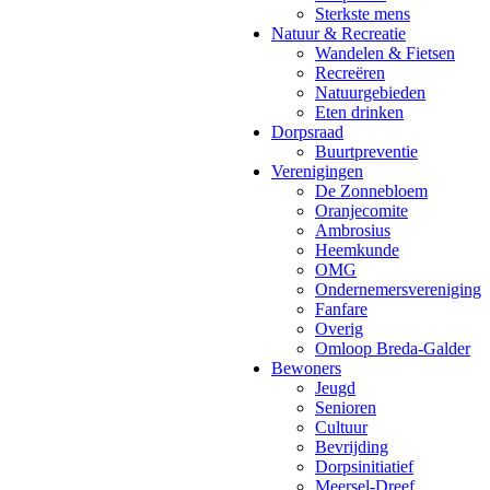
Sterkste mens
Natuur & Recreatie
Wandelen & Fietsen
Recreëren
Natuurgebieden
Eten drinken
Dorpsraad
Buurtpreventie
Verenigingen
De Zonnebloem
Oranjecomite
Ambrosius
Heemkunde
OMG
Ondernemersvereniging
Fanfare
Overig
Omloop Breda-Galder
Bewoners
Jeugd
Senioren
Cultuur
Bevrijding
Dorpsinitiatief
Meersel-Dreef