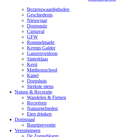
Bezienswaardigheden
Geschiedenis
Nieuwjaar
Dorpsquiz
Carnaval
GFW
Rommelmarkt
Kermis Galder
Ganzenvenloop
Sinterklaas
Kerst
Mattheusschool
Kapel
Dorpshuis
Sterkste mens
Natuur & Recreatie
Wandelen & Fietsen
Recreëren
Natuurgebieden
Eten drinken
Dorpsraad
Buurtpreventie
Verenigingen
De Zonnebloem