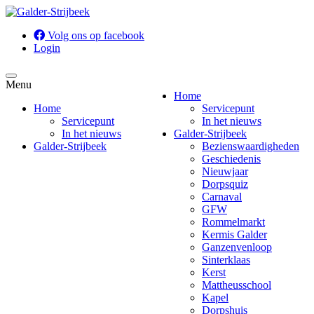
Volg ons op facebook
Login
Menu
Home
Home
Servicepunt
Servicepunt
In het nieuws
In het nieuws
Galder-Strijbeek
Galder-Strijbeek
Bezienswaardigheden
Geschiedenis
Nieuwjaar
Dorpsquiz
Carnaval
GFW
Rommelmarkt
Kermis Galder
Ganzenvenloop
Sinterklaas
Kerst
Mattheusschool
Kapel
Dorpshuis