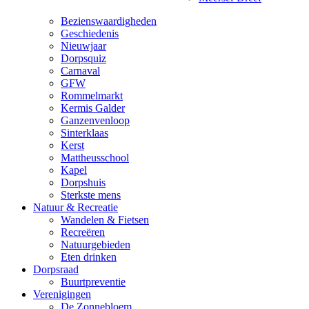
Bezienswaardigheden
Geschiedenis
Nieuwjaar
Dorpsquiz
Carnaval
GFW
Rommelmarkt
Kermis Galder
Ganzenvenloop
Sinterklaas
Kerst
Mattheusschool
Kapel
Dorpshuis
Sterkste mens
Natuur & Recreatie
Wandelen & Fietsen
Recreëren
Natuurgebieden
Eten drinken
Dorpsraad
Buurtpreventie
Verenigingen
De Zonnebloem