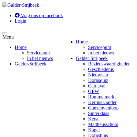
Volg ons op facebook
Login
Menu
Home
Home
Servicepunt
Servicepunt
In het nieuws
In het nieuws
Galder-Strijbeek
Galder-Strijbeek
Bezienswaardigheden
Geschiedenis
Nieuwjaar
Dorpsquiz
Carnaval
GFW
Rommelmarkt
Kermis Galder
Ganzenvenloop
Sinterklaas
Kerst
Mattheusschool
Kapel
Dorpshuis