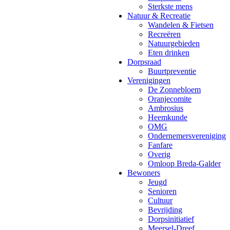
Sterkste mens
Natuur & Recreatie
Wandelen & Fietsen
Recreëren
Natuurgebieden
Eten drinken
Dorpsraad
Buurtpreventie
Verenigingen
De Zonnebloem
Oranjecomite
Ambrosius
Heemkunde
OMG
Ondernemersvereniging
Fanfare
Overig
Omloop Breda-Galder
Bewoners
Jeugd
Senioren
Cultuur
Bevrijding
Dorpsinitiatief
Meersel-Dreef