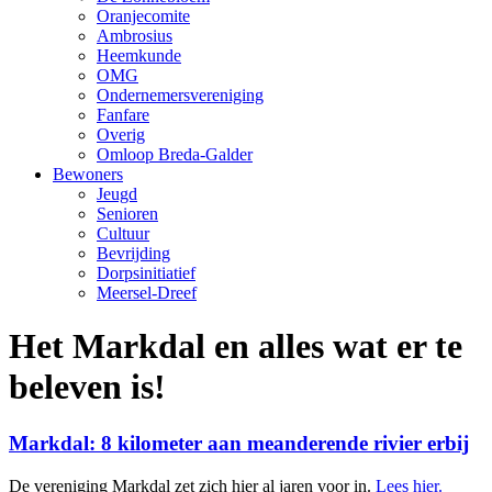
Oranjecomite
Ambrosius
Heemkunde
OMG
Ondernemersvereniging
Fanfare
Overig
Omloop Breda-Galder
Bewoners
Jeugd
Senioren
Cultuur
Bevrijding
Dorpsinitiatief
Meersel-Dreef
Het Markdal en alles wat er te
beleven is!
Markdal: 8 kilometer aan meanderende rivier erbij
De vereniging Markdal zet zich hier al jaren voor in.
Lees hier.