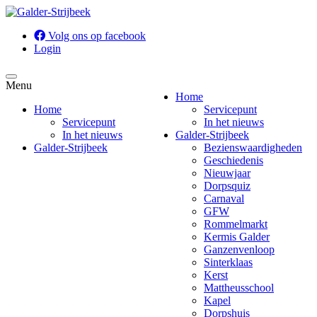
Volg ons op facebook
Login
Menu
Home
Home
Servicepunt
Servicepunt
In het nieuws
In het nieuws
Galder-Strijbeek
Galder-Strijbeek
Bezienswaardigheden
Geschiedenis
Nieuwjaar
Dorpsquiz
Carnaval
GFW
Rommelmarkt
Kermis Galder
Ganzenvenloop
Sinterklaas
Kerst
Mattheusschool
Kapel
Dorpshuis