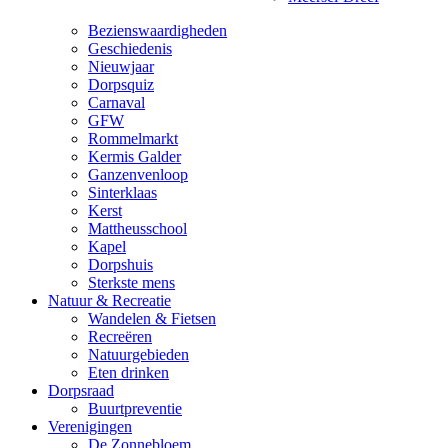
Bezienswaardigheden
Geschiedenis
Nieuwjaar
Dorpsquiz
Carnaval
GFW
Rommelmarkt
Kermis Galder
Ganzenvenloop
Sinterklaas
Kerst
Mattheusschool
Kapel
Dorpshuis
Sterkste mens
Natuur & Recreatie
Wandelen & Fietsen
Recreëren
Natuurgebieden
Eten drinken
Dorpsraad
Buurtpreventie
Verenigingen
De Zonnebloem