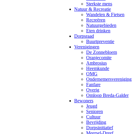
Sterkste mens
Natuur & Recreatie
Wandelen & Fietsen
Recreëren
Natuurgebieden
Eten drinken
Dorpsraad
Buurtpreventie
Verenigingen
De Zonnebloem
Oranjecomite
Ambrosius
Heemkunde
OMG
Ondernemersvereniging
Fanfare
Overig
Omloop Breda-Galder
Bewoners
Jeugd
Senioren
Cultuur
Bevrijding
Dorpsinitiatief
Meersel-Dreef