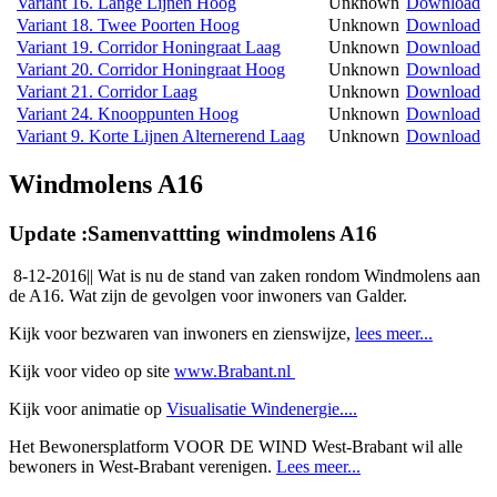
Variant 16. Lange Lijnen Hoog
Unknown
Download
Variant 18. Twee Poorten Hoog
Unknown
Download
Variant 19. Corridor Honingraat Laag
Unknown
Download
Variant 20. Corridor Honingraat Hoog
Unknown
Download
Variant 21. Corridor Laag
Unknown
Download
Variant 24. Knooppunten Hoog
Unknown
Download
Variant 9. Korte Lijnen Alternerend Laag
Unknown
Download
Windmolens A16
Update :Samenvattting windmolens A16
8-12-2016|| Wat is nu de stand van zaken rondom Windmolens aan
de A16. Wat zijn de gevolgen voor inwoners van Galder.
Kijk voor bezwaren van inwoners en zienswijze,
lees meer...
Kijk voor video op site
www.Brabant.nl
Kijk voor animatie op
Visualisatie Windenergie....
Het Bewonersplatform VOOR DE WIND West-Brabant wil alle
bewoners in West-Brabant verenigen.
Lees meer...